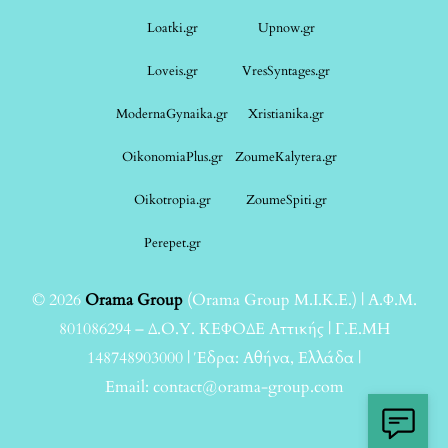
Loatki.gr
Upnow.gr
Loveis.gr
VresSyntages.gr
ModernaGynaika.gr
Xristianika.gr
OikonomiaPlus.gr
ZoumeKalytera.gr
Oikotropia.gr
ZoumeSpiti.gr
Perepet.gr
© 2026
Orama Group
(Orama Group Μ.Ι.Κ.Ε.) | Α.Φ.Μ.
801086294 – Δ.Ο.Υ. ΚΕΦΟΔΕ Αττικής | Γ.Ε.ΜΗ
148748903000 | Έδρα: Αθήνα, Ελλάδα |
Email: contact@orama-group.com