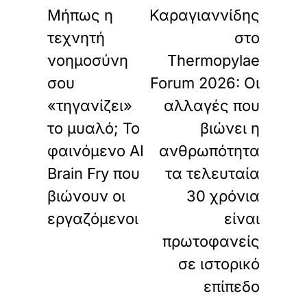
Μήπως η
Καραγιαννίδης
τεχνητή
στο
νοημοσύνη
Thermopylae
σου
Forum 2026: Οι
«τηγανίζει»
αλλαγές που
το μυαλό; Το
βιώνει η
φαινόμενο AI
ανθρωπότητα
Brain Fry που
τα τελευταία
βιώνουν οι
30 χρόνια
εργαζόμενοι
είναι
πρωτοφανείς
σε ιστορικό
επίπεδο