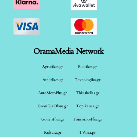
OramaMedia Network
Agrotikes.gr
Politikes.gr
Athlitikes.gr
Texnologika.gr
AutoMotoPlus.gr
Thisishellas.gr
GnosiGiaOlous.gr
Topikanea.gr
GoneisPlus.gr
TourismosPlus.gr
Kultura.gr
TVnea.gr