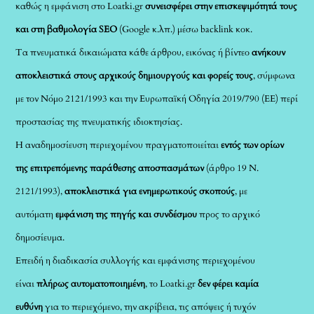
καθώς η εμφάνιση στο Loatki.gr
συνεισφέρει στην επισκεψιμότητά τους
και στη βαθμολογία SEO
(Google κ.λπ.) μέσω backlink κοκ.
Τα πνευματικά δικαιώματα κάθε άρθρου, εικόνας ή βίντεο
ανήκουν
αποκλειστικά στους αρχικούς δημιουργούς και φορείς τους
, σύμφωνα
με τον Νόμο 2121/1993 και την Ευρωπαϊκή Οδηγία 2019/790 (ΕΕ) περί
προστασίας της πνευματικής ιδιοκτησίας.
Η αναδημοσίευση περιεχομένου πραγματοποιείται
εντός των ορίων
της επιτρεπόμενης παράθεσης αποσπασμάτων
(άρθρο 19 Ν.
2121/1993),
αποκλειστικά για ενημερωτικούς σκοπούς
, με
αυτόματη
εμφάνιση της πηγής και συνδέσμου
προς το αρχικό
δημοσίευμα.
Επειδή η διαδικασία συλλογής και εμφάνισης περιεχομένου
είναι
πλήρως αυτοματοποιημένη
, το Loatki.gr
δεν φέρει καμία
ευθύνη
για το περιεχόμενο, την ακρίβεια, τις απόψεις ή τυχόν