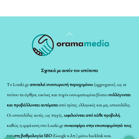
Back
To
Top
Σχετικά με αυτόν τον ιστότοπο
Το Loatki.gr
αποτελεί συσσωρευτή περιεχομένου
(aggregator), ως εκ
τούτου τα άρθρα, εικόνες και τυχόν ενσωματωμένα βίντεο
συλλέγονται
και προβάλλονται αυτόματα
από τρίτες, ελληνικές και μη, ιστοσελίδες.
Οι ιστοσελίδες αυτές, ως πηγές,
ωφελούνται από κάθε προβολή
,
καθώς η εμφάνιση στο Loatki.gr
συνεισφέρει στην επισκεψιμότητά τους
και στη βαθμολογία SEO
(Google κ.λπ.) μέσω backlink κοκ.