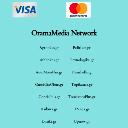
OramaMedia Network
Agrotikes.gr
Politikes.gr
Athlitikes.gr
Texnologika.gr
AutoMotoPlus.gr
Thisishellas.gr
GnosiGiaOlous.gr
Topikanea.gr
GoneisPlus.gr
TourismosPlus.gr
Kultura.gr
TVnea.gr
Loatki.gr
Upnow.gr