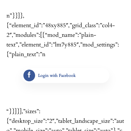
n”}}]},
{“element_id”:”48xy885″,”grid_class”:”col4-
2″,”modules”:[{“mod_name”:”plain-
text”,”element_id”:”lm7y885″,”mod_settings”:
{“plain_text”:”n
Login with Facebook
“}}]}],”sizes”:
{“desktop_size”:”2″,”tablet_landscape_size”:”aut
o”,”mobile_size”:”auto”,”tablet_size”:”auto”},”c