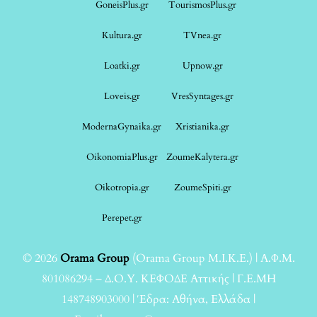
GoneisPlus.gr
TourismosPlus.gr
Kultura.gr
TVnea.gr
Loatki.gr
Upnow.gr
Loveis.gr
VresSyntages.gr
ModernaGynaika.gr
Xristianika.gr
OikonomiaPlus.gr
ZoumeKalytera.gr
Oikotropia.gr
ZoumeSpiti.gr
Perepet.gr
© 2026
Orama Group
(Orama Group Μ.Ι.Κ.Ε.) | Α.Φ.Μ.
801086294 – Δ.Ο.Υ. ΚΕΦΟΔΕ Αττικής | Γ.Ε.ΜΗ
148748903000 | Έδρα: Αθήνα, Ελλάδα |