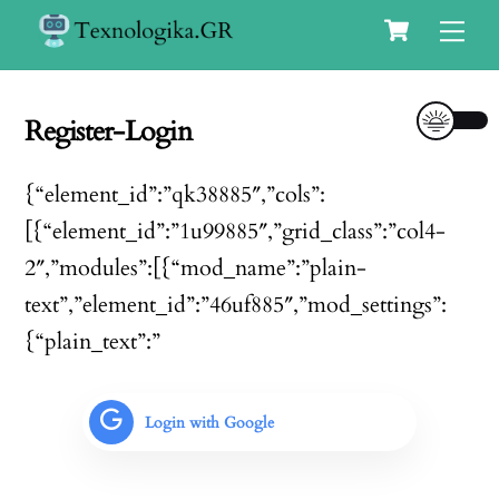
Cart
Skip
Me
to
content
Register-Login
{“element_id”:”qk38885″,”cols”:
[{“element_id”:”1u99885″,”grid_class”:”col4-
2″,”modules”:[{“mod_name”:”plain-
text”,”element_id”:”46uf885″,”mod_settings”:
{“plain_text”:”
Login with Google