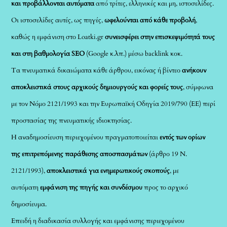
και προβάλλονται αυτόματα
από τρίτες, ελληνικές και μη, ιστοσελίδες.
Οι ιστοσελίδες αυτές, ως πηγές,
ωφελούνται από κάθε προβολή
,
καθώς η εμφάνιση στο Loatki.gr
συνεισφέρει στην επισκεψιμότητά τους
και στη βαθμολογία SEO
(Google κ.λπ.) μέσω backlink κοκ.
Τα πνευματικά δικαιώματα κάθε άρθρου, εικόνας ή βίντεο
ανήκουν
αποκλειστικά στους αρχικούς δημιουργούς και φορείς τους
, σύμφωνα
με τον Νόμο 2121/1993 και την Ευρωπαϊκή Οδηγία 2019/790 (ΕΕ) περί
προστασίας της πνευματικής ιδιοκτησίας.
Η αναδημοσίευση περιεχομένου πραγματοποιείται
εντός των ορίων
της επιτρεπόμενης παράθεσης αποσπασμάτων
(άρθρο 19 Ν.
2121/1993),
αποκλειστικά για ενημερωτικούς σκοπούς
, με
αυτόματη
εμφάνιση της πηγής και συνδέσμου
προς το αρχικό
δημοσίευμα.
Επειδή η διαδικασία συλλογής και εμφάνισης περιεχομένου