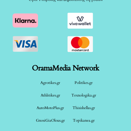
OramaMedia Network
Agrotikes.gr
Politikes.gr
Athlitikes.gr
Texnologika.gr
AutoMotoPlus.gr
Thisishellas.gr
GnosiGiaOlous.gr
Topikanea.gr