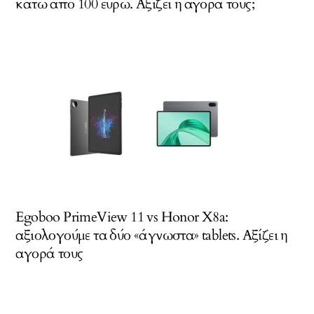
κάτω από 100 ευρώ. Αξίζει η αγορά τους;
Egoboo PrimeView 11 vs Honor X8a:
αξιολογούμε τα δύο «άγνωστα» tablets. Αξίζει η
αγορά τους