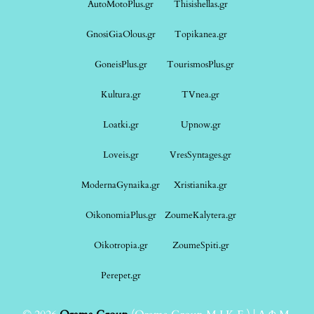
AutoMotoPlus.gr
Thisishellas.gr
GnosiGiaOlous.gr
Topikanea.gr
GoneisPlus.gr
TourismosPlus.gr
Kultura.gr
TVnea.gr
Loatki.gr
Upnow.gr
Loveis.gr
VresSyntages.gr
ModernaGynaika.gr
Xristianika.gr
OikonomiaPlus.gr
ZoumeKalytera.gr
Oikotropia.gr
ZoumeSpiti.gr
Perepet.gr