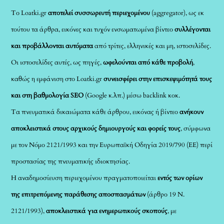
Το Loatki.gr
αποτελεί συσσωρευτή περιεχομένου
(aggregator), ως εκ
τούτου τα άρθρα, εικόνες και τυχόν ενσωματωμένα βίντεο
συλλέγονται
και προβάλλονται αυτόματα
από τρίτες, ελληνικές και μη, ιστοσελίδες.
Οι ιστοσελίδες αυτές, ως πηγές,
ωφελούνται από κάθε προβολή
,
καθώς η εμφάνιση στο Loatki.gr
συνεισφέρει στην επισκεψιμότητά τους
και στη βαθμολογία SEO
(Google κ.λπ.) μέσω backlink κοκ.
Τα πνευματικά δικαιώματα κάθε άρθρου, εικόνας ή βίντεο
ανήκουν
αποκλειστικά στους αρχικούς δημιουργούς και φορείς τους
, σύμφωνα
με τον Νόμο 2121/1993 και την Ευρωπαϊκή Οδηγία 2019/790 (ΕΕ) περί
προστασίας της πνευματικής ιδιοκτησίας.
Η αναδημοσίευση περιεχομένου πραγματοποιείται
εντός των ορίων
της επιτρεπόμενης παράθεσης αποσπασμάτων
(άρθρο 19 Ν.
2121/1993),
αποκλειστικά για ενημερωτικούς σκοπούς
, με