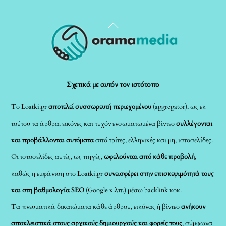
Back
To
Top
Σχετικά με αυτόν τον ιστότοπο
Το Loatki.gr
αποτελεί συσσωρευτή περιεχομένου
(aggregator), ως εκ
τούτου τα άρθρα, εικόνες και τυχόν ενσωματωμένα βίντεο
συλλέγονται
και προβάλλονται αυτόματα
από τρίτες, ελληνικές και μη, ιστοσελίδες.
Οι ιστοσελίδες αυτές, ως πηγές,
ωφελούνται από κάθε προβολή
,
καθώς η εμφάνιση στο Loatki.gr
συνεισφέρει στην επισκεψιμότητά τους
και στη βαθμολογία SEO
(Google κ.λπ.) μέσω backlink κοκ.
Τα πνευματικά δικαιώματα κάθε άρθρου, εικόνας ή βίντεο
ανήκουν
αποκλειστικά στους αρχικούς δημιουργούς και φορείς τους
, σύμφωνα