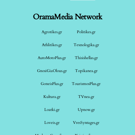
OramaMedia Network
Agrotikes.gr
Politikes.gr
Athlitikes.gr
Texnologika.gr
AutoMotoPlus.gr
Thisishellas.gr
GnosiGiaOlous.gr
Topikanea.gr
GoneisPlus.gr
TourismosPlus.gr
Kultura.gr
TVnea.gr
Loatki.gr
Upnow.gr
Loveis.gr
VresSyntages.gr